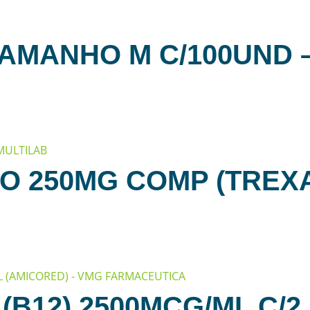
AMANHO M C/100UND –
O 250MG COMP (TREXA
B12) 2500MCG/ML C/2