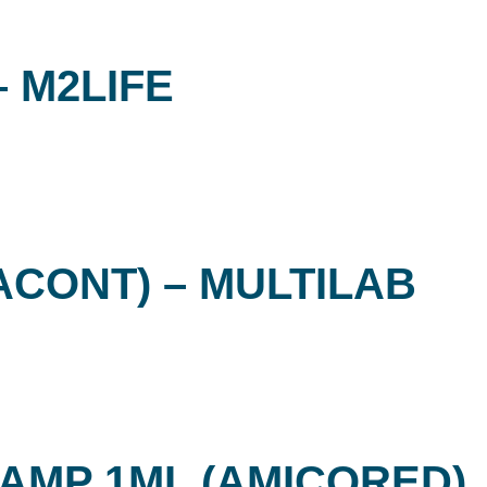
 M2LIFE
CONT) – MULTILAB
 AMP 1ML (AMICORED)