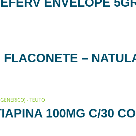
 EFERV ENVELOPE 5G
 FLACONETE – NATUL
APINA 100MG C/30 COM