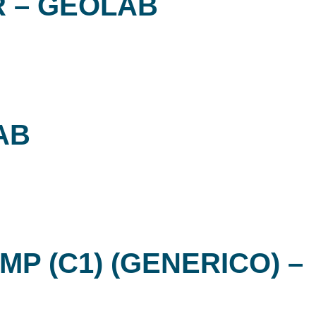
R – GEOLAB
AB
P (C1) (GENERICO) –