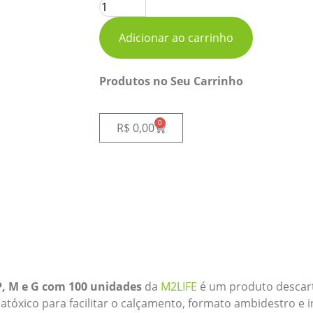
Adicionar ao carrinho
Produtos no Seu Carrinho
0
R$
0,00
, M e G com 100 unidades
da
M2LIFE
é um produto descartáv
 atóxico para facilitar o calçamento, formato ambidestro e