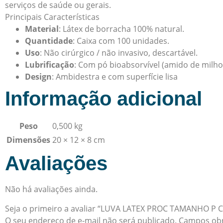
serviços de saúde ou gerais.
Principais Características
Material
: Látex de borracha 100% natural.
Quantidade
: Caixa com 100 unidades.
Uso
: Não cirúrgico / não invasivo, descartável.
Lubrificação
: Com pó bioabsorvível (amido de milho
Design
: Ambidestra e com superfície lisa
Informação adicional
Peso
0,500 kg
Dimensões
20 × 12 × 8 cm
Avaliações
Não há avaliações ainda.
Seja o primeiro a avaliar “LUVA LATEX PROC TAMANHO P 
O seu endereço de e-mail não será publicado.
Campos obr