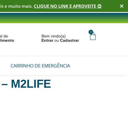
✕
is e muito mais.
CLIQUE NO LINK E APROVEITE 😍
0
al de
Bem vindo(a)
dimento
Entrar
ou
Cadastrar
CARRINHO DE EMERGÊNCIA
– M2LIFE