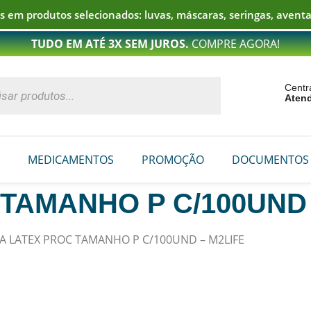
 em produtos selecionados: luvas, máscaras, seringas, aventa
TUDO EM ATÉ 3X SEM JUROS.
COMPRE AGORA!
Centr
Aten
MEDICAMENTOS
PROMOÇÃO
DOCUMENTOS
TAMANHO P C/100UND 
A LATEX PROC TAMANHO P C/100UND – M2LIFE