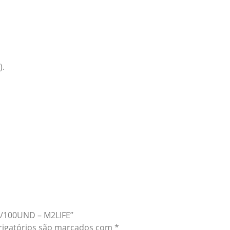
).
C/100UND – M2LIFE”
igatórios são marcados com
*