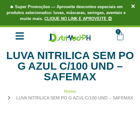
✕
🔥
Super Promoções
— Aproveite descontos especiais em
produtos selecionados: luvas, máscaras, seringas, aventais e
muito mais.
CLIQUE NO LINK E APROVEITE 😍
TUDO EM ATÉ 3X SEM JUROS.
COMPRE AGORA!
0
LUVA NITRILICA SEM PO
G AZUL C/100 UND –
SAFEMAX
Home
LUVA NITRILICA SEM PO G AZUL C/100 UND – SAFEMAX