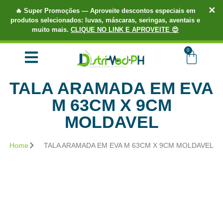
✕
🔥
Super Promoções
— Aproveite descontos especiais em
produtos selecionados: luvas, máscaras, seringas, aventais e
muito mais.
CLIQUE NO LINK E APROVEITE 😍
TUDO EM ATÉ 3X SEM JUROS.
COMPRE AGORA!
0
TALA ARAMADA EM EVA
M 63CM X 9CM
MOLDAVEL
Home
TALA ARAMADA EM EVA M 63CM X 9CM MOLDAVEL