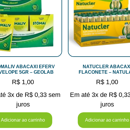
MALIV ABACAXI EFERV
NATUCLER ABACAX
VELOPE 5GR – GEOLAB
FLACONETE – NATUL
R$
1,00
R$
1,00
té 3x de
R$
0,33
sem
Em até 3x de
R$
0,3
juros
juros
Adicionar ao carrinho
Adicionar ao carrinho