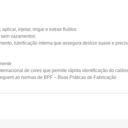
icar, injetar, irrigar e extrair fluídos
 e sem vazamentos
mento, lubrificação interna que assegura deslize suave e prec
amente
rnacional de cores que permite rápida identificação do calibr
seguem as normas de BPF – Boas Práticas de Fabricação