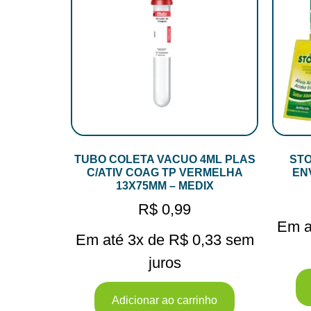
TUBO COLETA VACUO 4ML PLAS
STO
C/ATIV COAG TP VERMELHA
EN
13X75MM – MEDIX
R$
0,99
Em a
Em até 3x de
R$
0,33
sem
juros
Adicionar ao carrinho