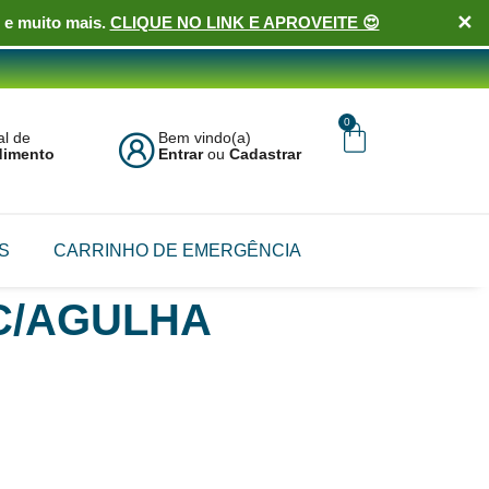
✕
 e muito mais.
CLIQUE NO LINK E APROVEITE 😍
0
al de
Bem vindo(a)
dimento
Entrar
ou
Cadastrar
S
CARRINHO DE EMERGÊNCIA
 C/AGULHA