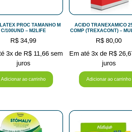
 LATEX PROC TAMANHO M
ACIDO TRANEXAMICO 2
C/100UND – M2LIFE
COMP (TREXACONT) – MU
R$
34,99
R$
80,00
té 3x de
R$
11,66
sem
Em até 3x de
R$
26,6
juros
juros
Adicionar ao carrinho
Adicionar ao carrinho