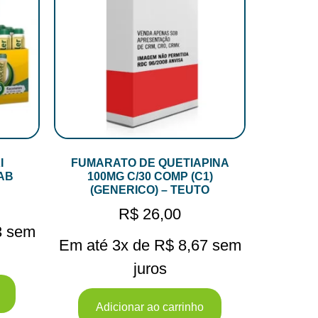
I
FUMARATO DE QUETIAPINA
AB
100MG C/30 COMP (C1)
(GENERICO) – TEUTO
R$
26,00
3
sem
Em até 3x de
R$
8,67
sem
juros
Adicionar ao carrinho