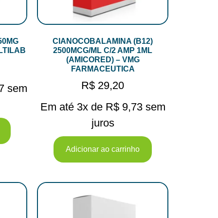
50MG
CIANOCOBALAMINA (B12)
LTILAB
2500MCG/ML C/2 AMP 1ML
(AMICORED) – VMG
FARMACEUTICA
R$
29,20
7
sem
Em até 3x de
R$
9,73
sem
juros
Adicionar ao carrinho