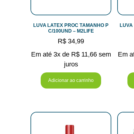
LUVA LATEX PROC TAMANHO P
LUVA
C/100UND – M2LIFE
R$
34,99
Em até 3x de
R$
11,66
sem
Em a
juros
Adicionar ao carrinho