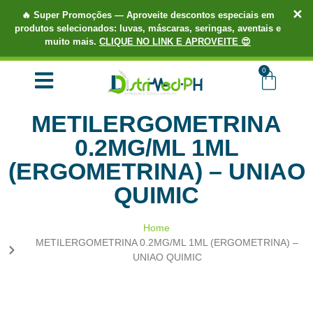
✕
🔥
Super Promoções
— Aproveite descontos especiais em
produtos selecionados: luvas, máscaras, seringas, aventais e
muito mais.
CLIQUE NO LINK E APROVEITE 😍
TUDO EM ATÉ 3X SEM JUROS.
COMPRE AGORA!
0
METILERGOMETRINA
0.2MG/ML 1ML
(ERGOMETRINA) – UNIAO
QUIMIC
Home
METILERGOMETRINA 0.2MG/ML 1ML (ERGOMETRINA) –
UNIAO QUIMIC