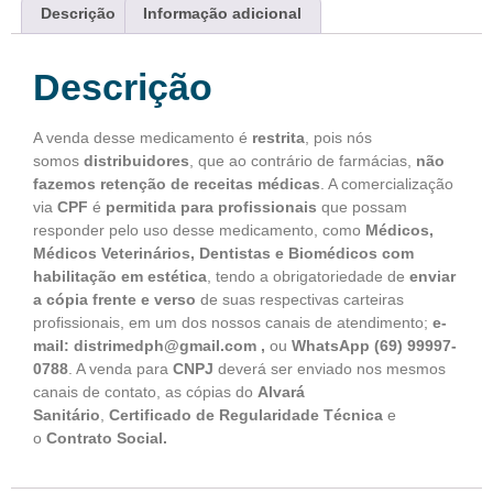
Descrição
Informação adicional
Descrição
A venda desse medicamento é
restrita
, pois nós
somos
distribuidores
, que ao contrário de farmácias,
não
fazemos retenção de receitas médicas
. A comercialização
via
CPF
é
permitida para profissionais
que possam
responder pelo uso desse medicamento, como
Médicos,
Médicos Veterinários, Dentistas e Biomédicos com
habilitação em estética
, tendo a obrigatoriedade de
enviar
a cópia frente e verso
de suas respectivas carteiras
profissionais, em um dos nossos canais de atendimento;
e-
mail: distrimedph@gmail.com ,
ou
WhatsApp
(69) 99997-
0788
. A venda para
CNPJ
deverá ser enviado nos mesmos
canais de contato, as cópias do
Alvará
Sanitário
,
Certificado de Regularidade Técnica
e
o
Contrato Social.