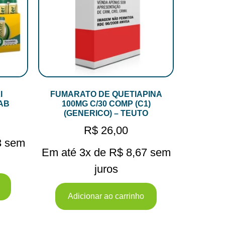
I
FUMARATO DE QUETIAPINA
AB
100MG C/30 COMP (C1)
(GENERICO) – TEUTO
R$
26,00
3
sem
Em até 3x de
R$
8,67
sem
juros
Adicionar ao carrinho