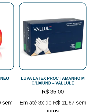
 NEO
LUVA LATEX PROC TAMANHO M
C/100UND – VALLULE
R$
35,00
0
sem
Em até 3x de
R$
11,67
sem
juros