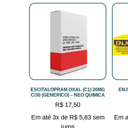
ESCITALOPRAM OXAL (C1) 20MG
ENJ
C/30 (GENERICO) – NEO QUIMICA
R$
17,50
Em até 3x de
R$
5,83
sem
Em a
juros