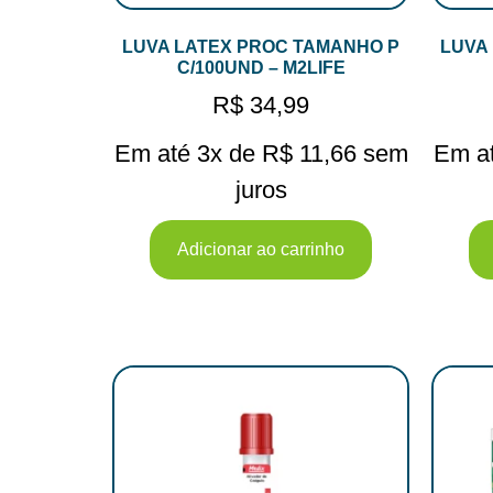
LUVA LATEX PROC TAMANHO P
LUVA
C/100UND – M2LIFE
R$
34,99
Em até 3x de
R$
11,66
sem
Em a
juros
Adicionar ao carrinho