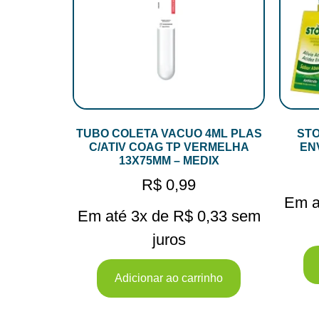
TUBO COLETA VACUO 4ML PLAS
STO
C/ATIV COAG TP VERMELHA
EN
13X75MM – MEDIX
R$
0,99
Em a
Em até 3x de
R$
0,33
sem
juros
Adicionar ao carrinho