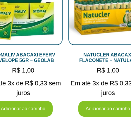
MALIV ABACAXI EFERV
NATUCLER ABACAX
VELOPE 5GR – GEOLAB
FLACONETE – NATUL
R$
1,00
R$
1,00
té 3x de
R$
0,33
sem
Em até 3x de
R$
0,3
juros
juros
Adicionar ao carrinho
Adicionar ao carrinho