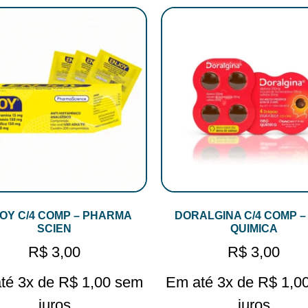
OY C/4 COMP – PHARMA
DORALGINA C/4 COMP –
SCIEN
QUIMICA
R$
3,00
R$
3,00
té 3x de
R$
1,00
sem
Em até 3x de
R$
1,0
juros
juros