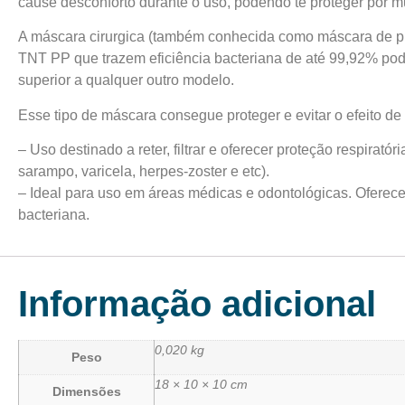
cause desconforto durante o uso, podendo te proteger por m
A máscara cirurgica (também conhecida como máscara de pr
TNT PP que trazem eficiência bacteriana de até 99,92% pode
superior a qualquer outro modelo.
Esse tipo de máscara consegue proteger e evitar o efeito de
– Uso destinado a reter, filtrar e oferecer proteção respiratór
sarampo, varicela, herpes-zoster e etc).
– Ideal para uso em áreas médicas e odontológicas. Oferec
bacteriana.
Informação adicional
0,020 kg
Peso
18 × 10 × 10 cm
Dimensões