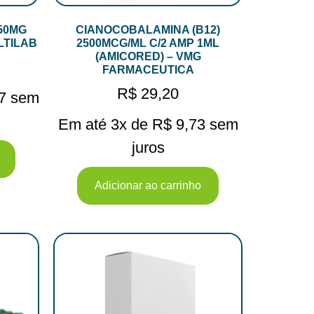
50MG
CIANOCOBALAMINA (B12)
LTILAB
2500MCG/ML C/2 AMP 1ML
(AMICORED) – VMG
FARMACEUTICA
R$
29,20
7
sem
Em até 3x de
R$
9,73
sem
juros
Adicionar ao carrinho