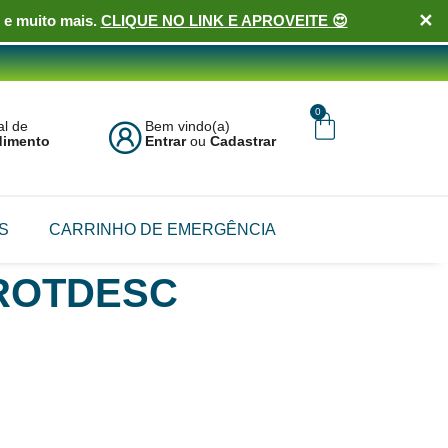
✕
 e muito mais.
CLIQUE NO LINK E APROVEITE 😍
0
al de
Bem vindo(a)
dimento
Entrar
ou
Cadastrar
S
CARRINHO DE EMERGÊNCIA
PROTDESC