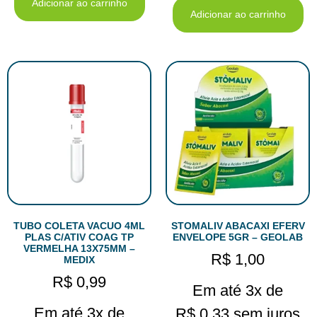
Adicionar ao carrinho
Adicionar ao carrinho
TUBO COLETA VACUO 4ML
STOMALIV ABACAXI EFERV
PLAS C/ATIV COAG TP
ENVELOPE 5GR – GEOLAB
VERMELHA 13X75MM –
R$
1,00
MEDIX
R$
0,99
Em até 3x de
Em até 3x de
R$
0,33
sem juros