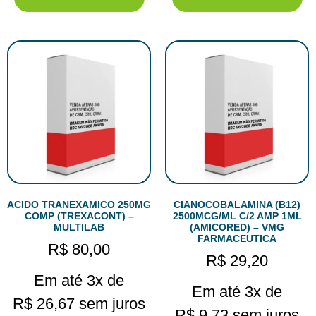
ACIDO TRANEXAMICO 250MG
CIANOCOBALAMINA (B12)
COMP (TREXACONT) –
2500MCG/ML C/2 AMP 1ML
MULTILAB
(AMICORED) – VMG
FARMACEUTICA
R$
80,00
R$
29,20
Em até 3x de
Em até 3x de
R$
26,67
sem juros
R$
9,73
sem juros