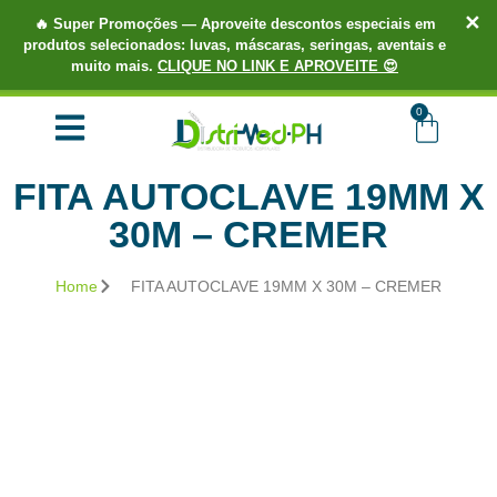
✕
🔥
Super Promoções
— Aproveite descontos especiais em
produtos selecionados: luvas, máscaras, seringas, aventais e
muito mais.
CLIQUE NO LINK E APROVEITE 😍
TUDO EM ATÉ 3X SEM JUROS.
COMPRE AGORA!
0
FITA AUTOCLAVE 19MM X
30M – CREMER
Home
FITA AUTOCLAVE 19MM X 30M – CREMER