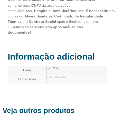
A venda deste
medicamento controlado
é permitida
somente para
CNPJ
da área da saúde,
como
Clínicas
,
Hospitais
,
Ambulatórios
,
etc
.
É
necessário
env
cópias do
Alvará Sanitário
,
Certificado de Regularidade
Técnica
e o
Contrato Social
após a finalizar a compra.
O
pedido
só será
enviado após análise dos
documentos!
Informação adicional
0,018 kg
Peso
2 × 2 × 9 cm
Dimensões
Veja outros produtos