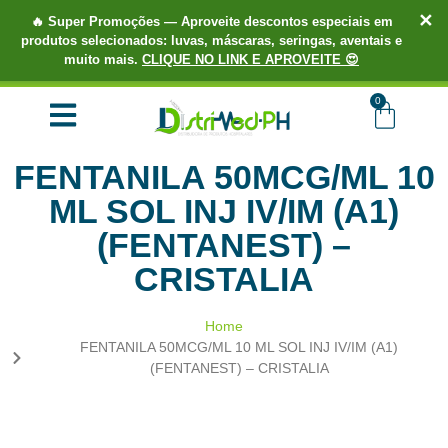
✕
🔥
Super Promoções
— Aproveite descontos especiais em
produtos selecionados: luvas, máscaras, seringas, aventais e
muito mais.
CLIQUE NO LINK E APROVEITE 😍
TUDO EM ATÉ 3X SEM JUROS.
COMPRE AGORA!
0
FENTANILA 50MCG/ML 10
ML SOL INJ IV/IM (A1)
(FENTANEST) –
CRISTALIA
Home
FENTANILA 50MCG/ML 10 ML SOL INJ IV/IM (A1)
(FENTANEST) – CRISTALIA