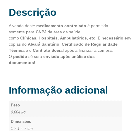
Descrição
A venda deste
medicamento controlado
é permitida
somente para
CNPJ
da área da saúde,
como
Clínicas
,
Hospitais
,
Ambulatórios
,
etc
.
É
necessário
env
cópias do
Alvará Sanitário
,
Certificado de Regularidade
Técnica
e o
Contrato Social
após a finalizar a compra.
O
pedido
só será
enviado após análise dos
documentos!
Informação adicional
Peso
0,004 kg
Dimensões
1 × 1 × 7 cm