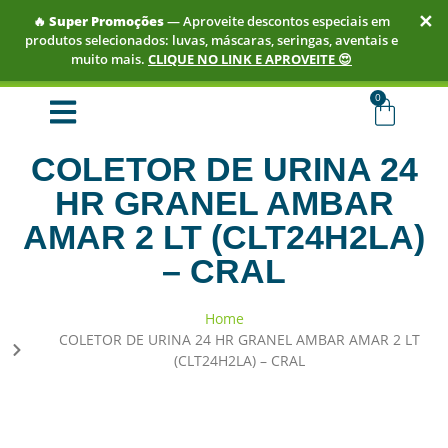
✕
🔥
Super Promoções
— Aproveite descontos especiais em
produtos selecionados: luvas, máscaras, seringas, aventais e
muito mais.
CLIQUE NO LINK E APROVEITE 😍
TUDO EM ATÉ 3X SEM JUROS.
COMPRE AGORA!
0
COLETOR DE URINA 24
HR GRANEL AMBAR
AMAR 2 LT (CLT24H2LA)
– CRAL
Home
COLETOR DE URINA 24 HR GRANEL AMBAR AMAR 2 LT
(CLT24H2LA) – CRAL