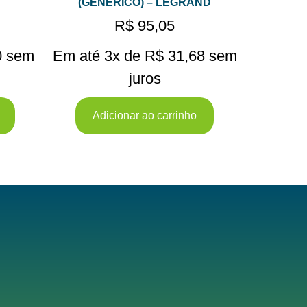
(GENERICO) – LEGRAND
R$
95,05
0
sem
Em até 3x de
R$
31,68
sem
juros
Adicionar ao carrinho