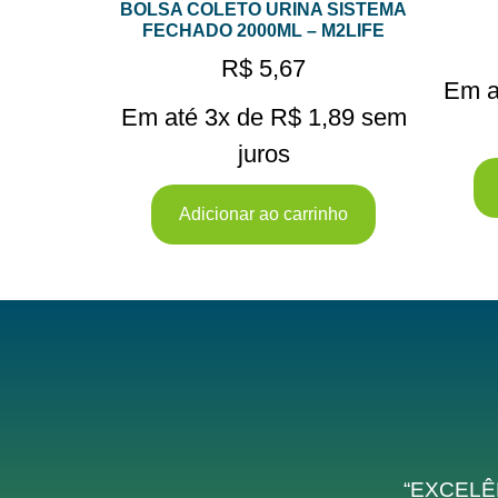
BOLSA COLETO URINA SISTEMA
FECHADO 2000ML – M2LIFE
R$
5,67
Em a
Em até 3x de
R$
1,89
sem
juros
Adicionar ao carrinho
“EXCELÊ