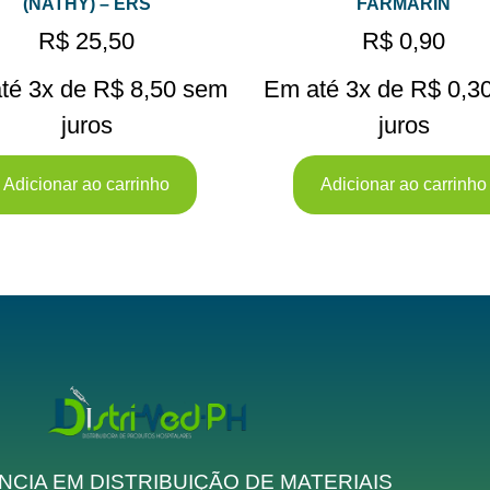
(NATHY) – ERS
FARMARIN
R$
25,50
R$
0,90
té 3x de
R$
8,50
sem
Em até 3x de
R$
0,3
juros
juros
Adicionar ao carrinho
Adicionar ao carrinho
NCIA EM DISTRIBUIÇÃO DE MATERIAIS