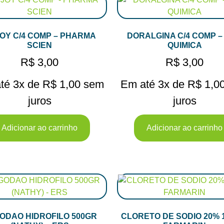
OY C/4 COMP – PHARMA
DORALGINA C/4 COMP –
SCIEN
QUIMICA
R$
3,00
R$
3,00
té 3x de
R$
1,00
sem
Em até 3x de
R$
1,0
juros
juros
Adicionar ao carrinho
Adicionar ao carrinho
ODAO HIDROFILO 500GR
CLORETO DE SODIO 20% 