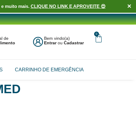
✕
 e muito mais.
CLIQUE NO LINK E APROVEITE 😍
0
al de
Bem vindo(a)
dimento
Entrar
ou
Cadastrar
S
CARRINHO DE EMERGÊNCIA
MED