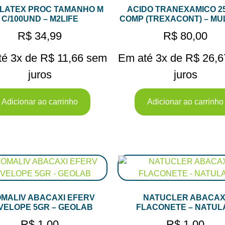
 LATEX PROC TAMANHO M
ACIDO TRANEXAMICO 2
C/100UND – M2LIFE
COMP (TREXACONT) – MU
R$
34,99
R$
80,00
té 3x de
R$
11,66
sem
Em até 3x de
R$
26,6
juros
juros
Adicionar ao carrinho
Adicionar ao carrinho
MALIV ABACAXI EFERV
NATUCLER ABACAX
VELOPE 5GR – GEOLAB
FLACONETE – NATUL
R$
1,00
R$
1,00