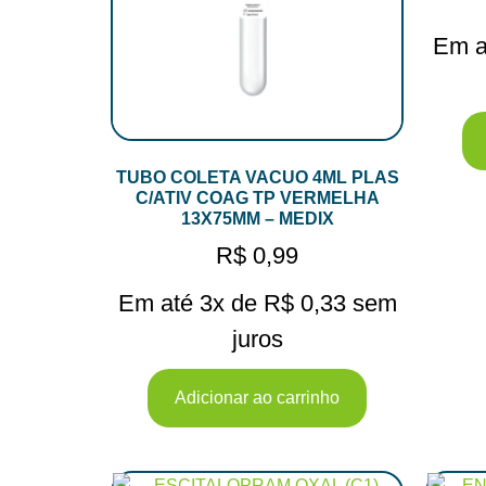
Em a
TUBO COLETA VACUO 4ML PLAS
C/ATIV COAG TP VERMELHA
13X75MM – MEDIX
R$
0,99
Em até 3x de
R$
0,33
sem
juros
Adicionar ao carrinho