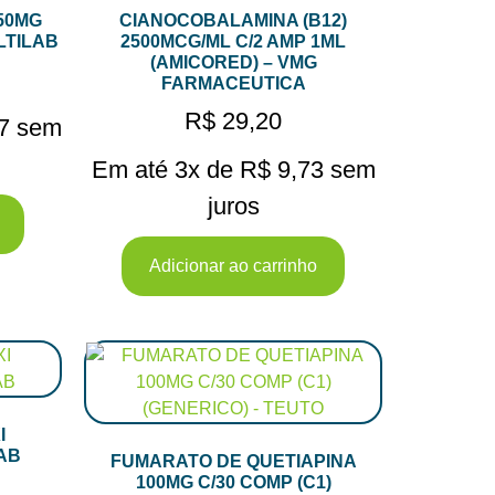
50MG
CIANOCOBALAMINA (B12)
LTILAB
2500MCG/ML C/2 AMP 1ML
(AMICORED) – VMG
FARMACEUTICA
R$
29,20
7
sem
Em até 3x de
R$
9,73
sem
juros
Adicionar ao carrinho
I
AB
FUMARATO DE QUETIAPINA
100MG C/30 COMP (C1)