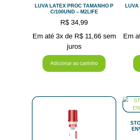
LUVA LATEX PROC TAMANHO P
LUVA
C/100UND – M2LIFE
R$
34,99
Em até 3x de
R$
11,66
sem
Em a
juros
Adicionar ao carrinho
STO
EN