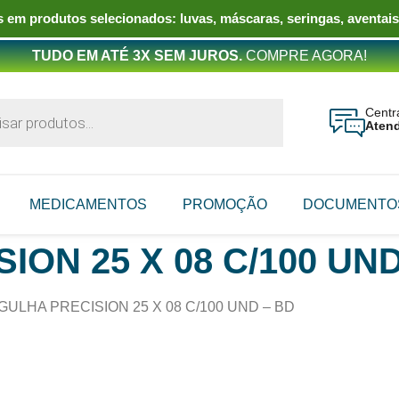
 em produtos selecionados: luvas, máscaras, seringas, aventais
TUDO EM ATÉ 3X SEM JUROS.
COMPRE AGORA!
Centr
Aten
MEDICAMENTOS
PROMOÇÃO
DOCUMENTO
ON 25 X 08 C/100 UND
GULHA PRECISION 25 X 08 C/100 UND – BD