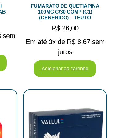
I
FUMARATO DE QUETIAPINA
AB
100MG C/30 COMP (C1)
(GENERICO) – TEUTO
R$
26,00
3
sem
Em até 3x de
R$
8,67
sem
juros
Adicionar ao carrinho