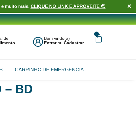
✕
 e muito mais.
CLIQUE NO LINK E APROVEITE 😍
0
al de
Bem vindo(a)
dimento
Entrar
ou
Cadastrar
S
CARRINHO DE EMERGÊNCIA
 – BD