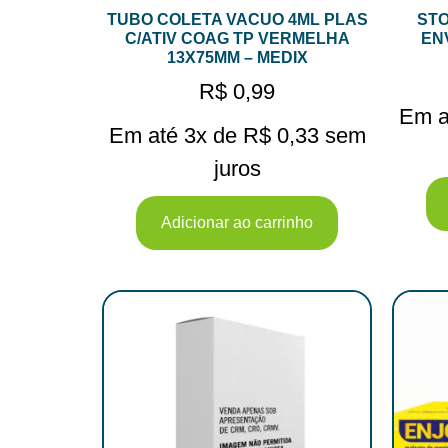
TUBO COLETA VACUO 4ML PLAS
STO
C/ATIV COAG TP VERMELHA
EN
13X75MM – MEDIX
R$
0,99
Em a
Em até 3x de
R$
0,33
sem
juros
Adicionar ao carrinho