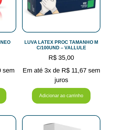
 NEO
LUVA LATEX PROC TAMANHO M
C/100UND – VALLULE
R$
35,00
0
sem
Em até 3x de
R$
11,67
sem
juros
Adicionar ao carrinho