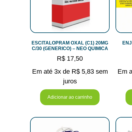
ESCITALOPRAM OXAL (C1) 20MG
ENJ
C/30 (GENERICO) – NEO QUIMICA
R$
17,50
Em até 3x de
R$
5,83
sem
Em a
juros
Adicionar ao carrinho