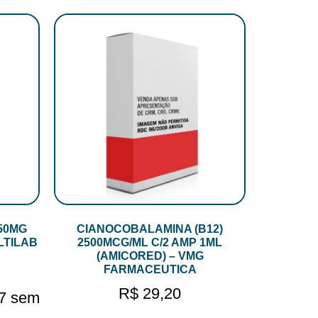
50MG
CIANOCOBALAMINA (B12)
LTILAB
2500MCG/ML C/2 AMP 1ML
(AMICORED) – VMG
FARMACEUTICA
R$
29,20
7
sem