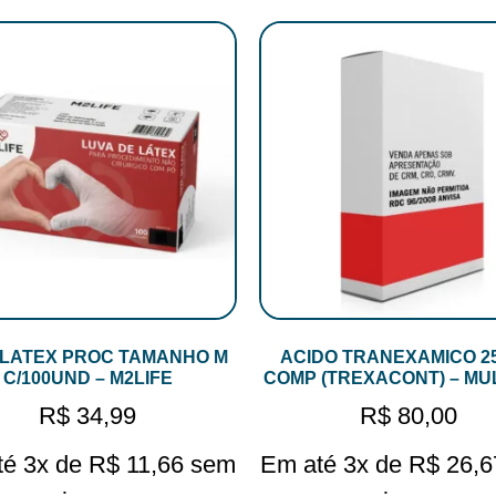
 LATEX PROC TAMANHO M
ACIDO TRANEXAMICO 2
C/100UND – M2LIFE
COMP (TREXACONT) – MU
R$
34,99
R$
80,00
té 3x de
R$
11,66
sem
Em até 3x de
R$
26,6