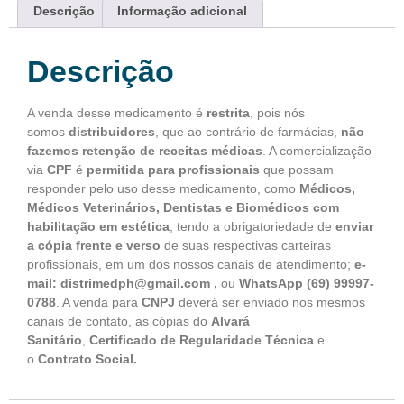
Descrição
Informação adicional
Descrição
A venda desse medicamento é
restrita
, pois nós
somos
distribuidores
, que ao contrário de farmácias,
não
fazemos retenção de receitas médicas
. A comercialização
via
CPF
é
permitida para profissionais
que possam
responder pelo uso desse medicamento, como
Médicos,
Médicos Veterinários, Dentistas e Biomédicos com
habilitação em estética
, tendo a obrigatoriedade de
enviar
a cópia frente e verso
de suas respectivas carteiras
profissionais, em um dos nossos canais de atendimento;
e-
mail: distrimedph@gmail.com ,
ou
WhatsApp
(69) 99997-
0788
. A venda para
CNPJ
deverá ser enviado nos mesmos
canais de contato, as cópias do
Alvará
Sanitário
,
Certificado de Regularidade Técnica
e
o
Contrato Social.