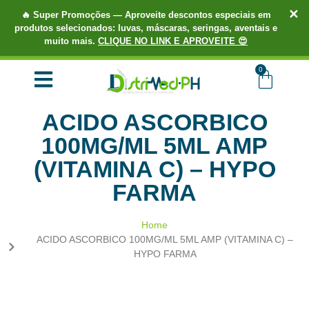
✕
🔥
Super Promoções
— Aproveite descontos especiais em
produtos selecionados: luvas, máscaras, seringas, aventais e
muito mais.
CLIQUE NO LINK E APROVEITE 😍
TUDO EM ATÉ 3X SEM JUROS.
COMPRE AGORA!
0
ACIDO ASCORBICO
100MG/ML 5ML AMP
(VITAMINA C) – HYPO
FARMA
Home
ACIDO ASCORBICO 100MG/ML 5ML AMP (VITAMINA C) –
HYPO FARMA